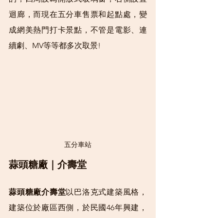
迴廊，而現在五分車售票和起點處，變
成網美熱門打卡景點，不管是電影、連
續劇、MV等等都多次取景!
五分車站
蒜頭糖廠｜介壽堂
蒜頭糖廠介壽堂
以巴洛克式建築風格，
建築位於廠區西側，於民國46年興建，