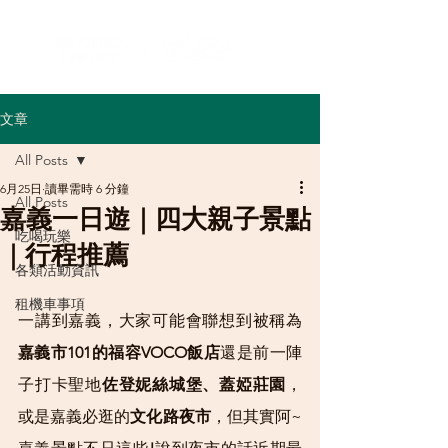
文章
All Posts
6月25日
讀畢需時 6 分鐘
All Posts
嘉義一日遊｜四大親子景點
吃喝玩樂
｜行程推薦
各類活動資訊
租機車事項
一講到嘉義，大家可能會聯想到被稱為
嘉義市101的福容VOCO飯店
還是前一陣
子打卡聖地
佐登妮絲城堡、蓋婭莊園
，
或是嘉義必逛的
文化路夜市
，但其實阿~