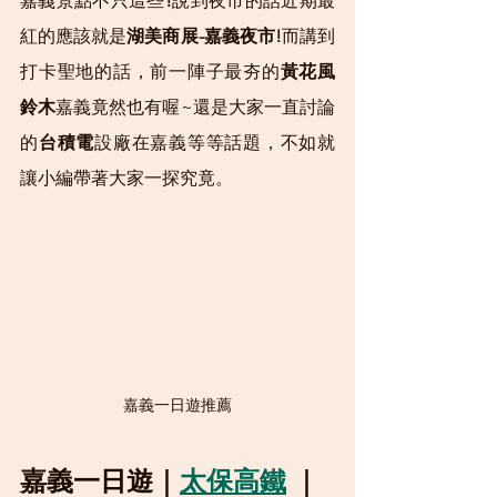
嘉義景點不只這些
!
說到夜市的話近期最
紅的應該就是
湖美商展-嘉義夜市!
而講到
打卡聖地的話，前一陣子最夯的
黃花風
鈴木
嘉義竟然也有喔~還是
大家一直討論
的
台積電
設廠在嘉義等等話題，不如就
讓小編帶著大家一探究竟。
嘉義一日遊推薦
嘉義一日遊｜
太保高鐵
 ｜