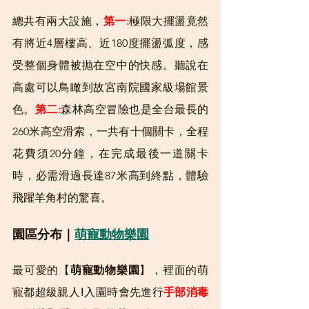
總共有兩大設施，
第一:
極限大擺盪竟然
有將近4層樓高、近180度擺盪弧度，感
受整個身體被抛在空中的快感。聽說在
高處可以鳥瞰到故宮南院國家級場館景
色。
第二:
森林高空冒險也是全台最長的
260米高空滑索，一共有十個關卡，全程
花費須20分鐘，在完成最後一道關卡
時，必需滑過長達87米高到終點，體驗
飛躍羊角村的驚喜。
園區分布｜
萌寵動物樂園
最可愛的【
萌寵動物樂園
】，裡面的萌
寵都超級親人
!
入園時會先進行
手部消毒