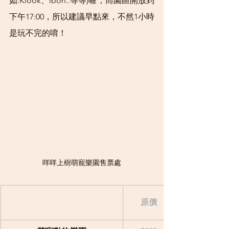
如:Klook、ibon..等等)喔，而園區開放到
下午17:00，所以建議早點來，不然1小時
是玩不完的唷！
咩咩上樹萌寵樂園售票處
原價