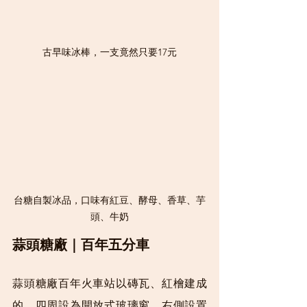
古早味冰棒，一支竟然只要17元
台糖自製冰品，口味有紅豆、酵母、香草、芋
頭、牛奶
蒜頭糖廠｜百年五分車
蒜頭糖廠百年火車站以磚瓦、紅檜建成
的，四周設為開放式玻璃窗，右側設置