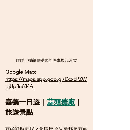
咩咩上樹萌寵樂園的停車場非常大
Google Map:  
https://maps.app.goo.gl/DcxcPZW
ojUp3n634A
嘉義一日遊｜
蒜頭糖廠
｜
旅遊景點
蒜頭糖廠蔗埕文化園區原先舊稱是蒜頭