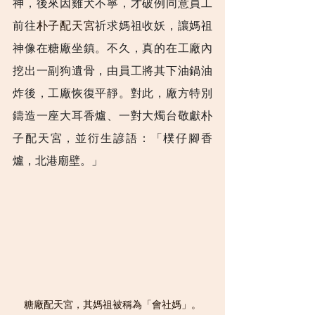
神，後來因雞犬不寧，才破例同意員工
前往
朴子配天宮
祈求媽祖收妖，讓媽祖
神像在糖廠坐鎮。不久，真的
在工廠內
挖出一副狗遺骨，由員工將其下油鍋油
炸後，工廠恢復平靜。對此，廠方特別
鑄造一座大耳香爐、一對大燭台敬獻朴
子配天宮，並衍生諺語：「
樸仔腳香
爐，北港廟壁。」
糖廠配天宮，其媽祖被稱為「會社媽」。