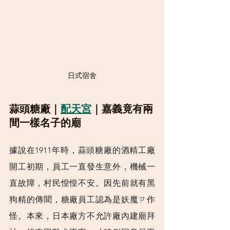
日式宿舍
蒜頭糖廠｜
配天宮
｜嘉義竟有兩
間一樣名子的廟
據說在1911年時，蒜頭糖廠的酒精工廠
開工初期，員工一直發生意外，機械一
直故障，村民惶惶不安。因先前就有黑
狗精的傳聞，糖廠員工認為是妖魔ㄗ作
怪
。本來，日本廠方不允許廠內建廟拜