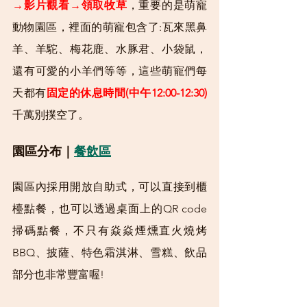
→影片觀看→領取牧草
，重要的是萌寵
動物園區，裡面的萌寵包含了:瓦來黑鼻
羊、羊駝、梅花鹿、水豚君、小袋鼠，
還有可愛的小羊們等等，這些萌寵們每
天都有
固定的休息時間(中午12:00-12:30)
千萬別撲空了。
園區分布｜
餐飲區
園區內採用開放自助式，可以直接到櫃
檯點餐，也可以透過桌面上的QR code
掃碼點餐，不只有焱焱煙燻直火燒烤
BBQ、披薩、特色霜淇淋、雪糕、飲品
部分也非常豐富喔!