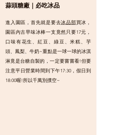
蒜頭糖廠｜必吃冰品
進入園區，首先就是要去
冰品部
買冰，
園區內古早味冰棒一支竟然只要17元，
口味有花生、紅豆、綠豆、米糕、芋
頭、鳳梨、牛奶~重點是一球一球的冰淇
淋竟是台糖自製的，一定要嘗嘗看!但要
注意平日營業時間到下午17:30，假日到
18:00喔!所以千萬別撲空~