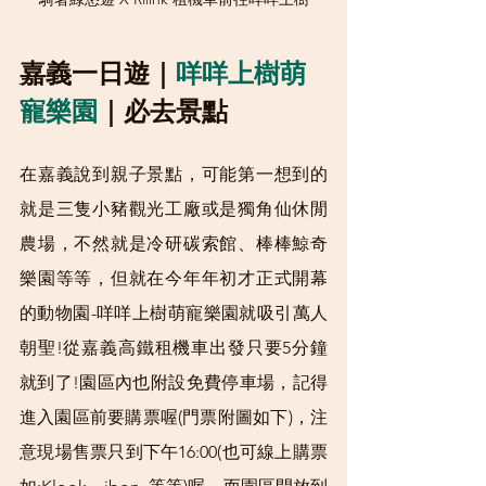
嘉義一日遊｜
咩咩上樹萌
寵樂園
｜必去景點
在嘉義說到親子景點，可能第一想到的
就是三隻小豬觀光工廠或是獨角仙休閒
農場，不然就是冷研碳索館、棒棒鯨奇
樂園等等，但就在今年年初才正式開幕
的動物園-咩咩上樹萌寵樂園就吸引萬人
朝聖!從嘉義高鐵租機車出發只要5分鐘
就到了!園區內也附設免費停車場，記得
進入園區前要購票喔(門票附圖如下)，注
意現場售票只到下午16:00(也可線上購票