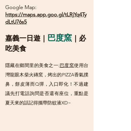
Google Map: 
https://maps.app.goo.gl/tLRjYq4Ty
dLtU76s5
巴度窯
嘉義一日遊｜
｜必
吃美食
隱藏在鄉間里的美食之一:
巴度窯
使用台
灣龍眼木柴火磚窯，烤出的PIZZA香氣撲
鼻，餅皮薄而Q彈，入口即化！不過建
議先打電話詢問是否還有座位，重點是
夏天來的話記得攜帶防蚊液XD~