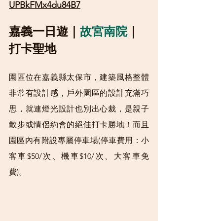
UPBkFMx4du84B7
嘉義一日遊｜
故宮南院
｜
打卡聖地
園區位在嘉義縣太保市，建築風格整體
非常有設計感，戶外園區的設計充滿巧
思，就連燈光設計也別出心裁，是親子
散步或情侶約會的絕佳打卡勝地！而且
園區內有附設專屬停車場(停車費用：小
客車$50/次、機車$10/次、大客車免
費)。