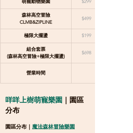
萌寵動物樂園
$299
森林高空冒險
$499
CLMB&ZIPLINE
極限大擺盪
$199
組合套票
$698
(森林高空冒險+極限大擺盪)
營業時間
咩咩上樹萌寵樂園
｜
園區
分布
園區分布｜
魔法森林冒險樂園