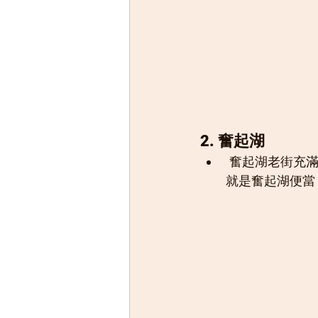
2. 奮起湖
 奮起湖老街充滿懷舊氛圍，木造建築、鐵道、檜木桶等，彷彿時光倒流。這裡最有名的
就是奮起湖便當