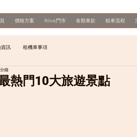
頁
價格方案
Rilink門市
各類車款
租車流程
動資訊
租機車事項
 分鐘
最熱門10大旅遊景點