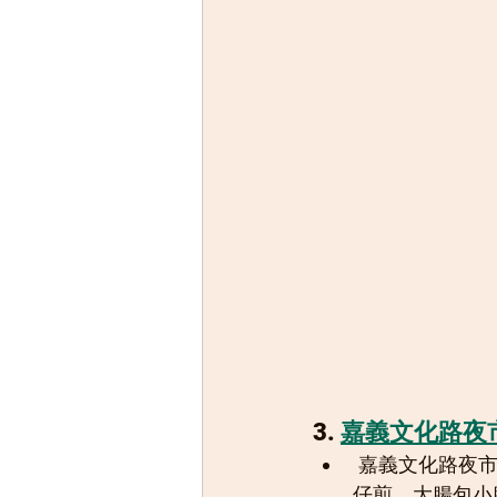
3. 
嘉義文化路夜
 嘉義文化路夜市是南台灣最大的夜市之一，各式各樣的小吃應有盡有，包括雞肉飯、蚵
仔煎、大腸包小