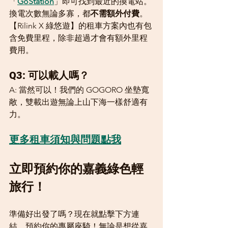
「
GoStation
」即可找到最近的換電站。
換電次數無論多寡，都
不需額外付費
。
【Rilink X 綠悠遊】的租車方案內也有包
含免費里程，除非超過才會有額外里程
費用。
Q3: 可以載人嗎？
A: 當然可以！我們的 GOGORO 坐墊寬
敞，雙載出遊無論上山下海一樣舒適有
力。
更多租車須知與問題點我
立即預約你的嘉義綠色輕
旅行！
準備好出發了嗎？現在就點擊下方連
結，預約你的專屬座騎！無論是想從嘉