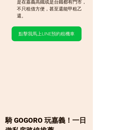
是在嘉義高鐵或是台鐵都有門市，
不只租借方便，甚至還能甲租乙
還。
點擊我馬上LINE預約租機車
騎 GOGORO 玩嘉義！一日