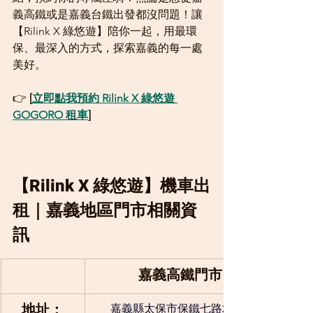
義高鐵或是嘉義台鐵出發都沒問題！讓
【Rilink X 綠悠遊】陪你一起，用最環
保、最深入的方式，探索嘉義的每一處
美好。
👉 
[
立即點我預約 Rilink X 綠悠遊 
GOGORO 租車
]
【Rilink X 綠悠遊】機車出
租｜嘉義地區門市相關資
訊
嘉義高鐵門市
地址：
嘉義縣太保市保鐵七路200號