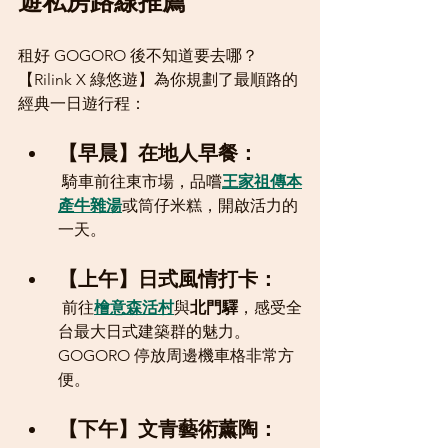
遊私房路線推薦
租好 GOGORO 後不知道要去哪？
【Rilink X 綠悠遊】為你規劃了最順路的
經典一日遊行程：
【早晨】在地人早餐：
 騎車前往東市場，品嚐
王家祖傳本
產牛雜湯
或筒仔米糕，開啟活力的
一天。
【上午】日式風情打卡：
 前往
檜意森活村
與
北門驛
，感受全
台最大日式建築群的魅力。
GOGORO 停放周邊機車格非常方
便。
【下午】文青藝術薰陶：