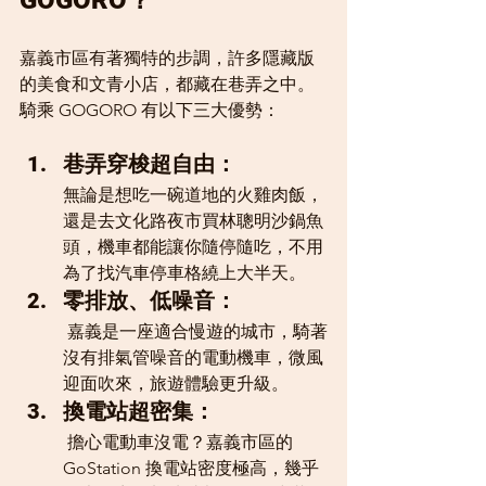
嘉義市區有著獨特的步調，許多隱藏版
的美食和文青小店，都藏在巷弄之中。
騎乘 GOGORO 有以下三大優勢：
巷弄穿梭超自由： 
無論是想吃一碗道地的火雞肉飯，
還是去文化路夜市買林聰明沙鍋魚
頭，機車都能讓你隨停隨吃，不用
為了找汽車停車格繞上大半天。
零排放、低噪音：
 嘉義是一座適合慢遊的城市，騎著
沒有排氣管噪音的電動機車，微風
迎面吹來，旅遊體驗更升級。
換電站超密集：
 擔心電動車沒電？嘉義市區的 
GoStation 換電站密度極高，幾乎