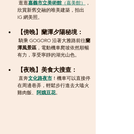
 逛逛
嘉義市立美術館
（嘉美館）
，
欣賞新舊交融的唯美建築，拍出 
IG 網美照。
【傍晚】蘭潭夕陽秘境：
 騎乘 GOGORO 沿著大雅路前往
蘭
潭風景區
，電動機車爬坡依然順暢
有力，享受寧靜的湖光山色。
【夜晚】美食大搜查：
 直奔
文化路夜市
！機車可以直接停
在周邊巷弄，輕鬆步行進去大嗑火
雞肉飯、
阿娥豆花
。