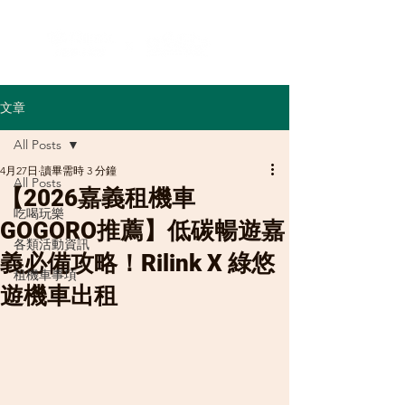
文章
All Posts
4月27日
讀畢需時 3 分鐘
All Posts
【2026嘉義租機車
吃喝玩樂
GOGORO推薦】低碳暢遊嘉
各類活動資訊
義必備攻略！Rilink X 綠悠
租機車事項
遊機車出租