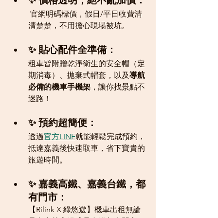
 官網明碼標價，假日/平日收費清
清楚楚，不用擔心現場被坑。
✨ 貼心配件全準備： 
租車皆附贈乾淨衛生的安全帽（定
期消毒）、拋棄式帽套，以及
導航
必備的機車手機架
，讓你找景點不
迷路！
✨ 預約超簡便： 
透過
官方LINE
就能輕鬆完成預約，
抵達嘉義後快速取車，省下寶貴的
旅遊時間。
✨ 嘉義高鐵、嘉義台鐵，都
有門市： 
【Rilink X 綠悠遊】機車出租無論