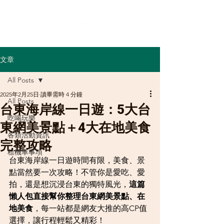
文章
All Posts
2025年2月25日
讀畢需時 4 分鐘
All Posts
台東海岸線一日遊：5大台
吃喝玩樂
東網美景點＋4大在地美食
各類活動資訊
完整攻略
租機車事項
台東海岸線一日遊時間有限，美食、景
點當然要一次攻略！不管你是愛吃、愛
拍，還是想沉浸台東的獨特風光，
這篇
懶人包直接幫你整理台東網美景點、在
地美食
，每一站都是網友大推的高CP值
選擇，讓行程輕鬆又精彩！