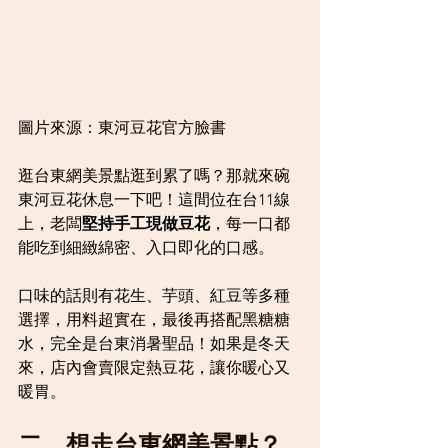
圖片來源：東河豆花官方臉書
逛台東網美景點逛到累了嗎？那就來碗
東河豆花休息一下吧！這間位在台11線
上，老闆
堅持手工現做豆花
，每一口都
能吃到細緻綿密、入口即化的口感。
口味的話則有花生、芋頭、紅豆等多種
選擇，用料超實在，最後再搭配黑糖糖
水，完全是台東消暑聖品！如果是冬天
來，店內會賣限定熱豆花，讓你暖心又
暖胃。
二、想走台東網美景點？