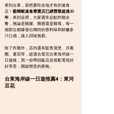
來到台東，當然要吃在地才有的速食
店！
藍蜻蜓速食專賣店已經營業超過30
年
，來到這裡，大家通常必點炸雞全
餐，無論是雞腿、雞翅還是雞塊，每一
個部位都爆發出獨特的香料味和鮮嫩多
汁口感，讓人回味無窮。
除了炸雞外，店內還有販售漢堡、洋蔥
圈、薯泥等，超適合逛完台東海岸線一
日遊後，買一份帶回飯店並搭配電視好
好享受，開啟愜意的夜晚。
台東海岸線一日遊推薦4：東河
豆花