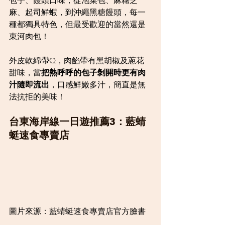
包子、饅頭口味，從泡菜包、麻糬芝
麻、起司鮮蝦，到沖繩黑糖饅頭，每一
種都獨具特色，但最受歡迎的當然還是
東河肉包！
外皮軟綿帶Q，肉餡帶有黑胡椒及蔥花
甜味，當
把熱呼呼的包子剝開時更有肉
汁隨即流出
，口感鮮嫩多汁，簡直是無
法抗拒的美味！
台東海岸線一日遊推薦3：藍蜻
蜓速食專賣店
圖片來源：藍蜻蜓速食專賣店官方臉書