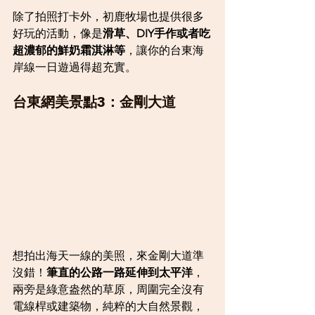
除了拍照打卡外，初鹿牧場也提供很多
好玩的活動，像是
滑草、DIY手作或者吃
超濃郁的鮮奶霜淇淋等
，讓你的台東海
岸線一日遊過得超充實。
台東網美景點3：金剛大道
想拍出海天一線的美照，來金剛大道準
沒錯！
筆直的公路一路延伸到太平洋
，
兩旁是綠意盎然的草原，周圍完全沒有
電線桿或建築物，純粹的大自然景觀，