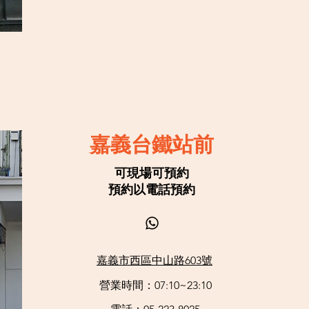
嘉義台鐵站前
可現場可預約
預約以電話預約
嘉義市西區中山路603號
營業時間：07:10~23:10