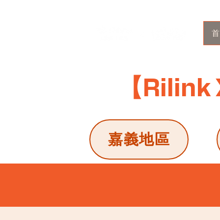
首
【Rili
嘉義地區