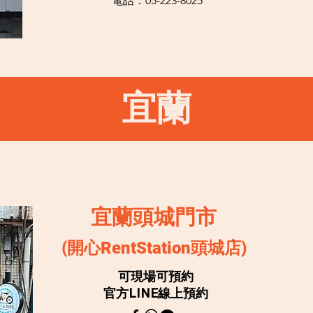
電話：05-223-8025
宜蘭
宜蘭頭城門市
(開心RentStation頭城店)
可現場可預約
官方LINE線上預約