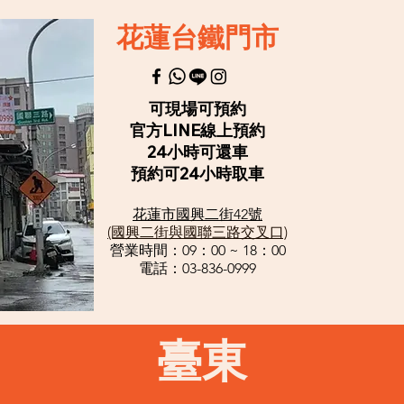
花蓮台鐵門市
可現場可預約
官方LINE線上預約
24小時可還車
​預約可24小時取車
花
蓮市國興二街42號
(國興二街與國聯三路交叉口)
營業時間：0
9：00 ~ 18：00
電話：0
3-836-0999
臺東